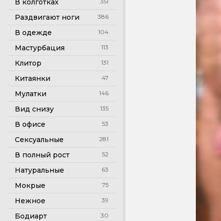
В колготках
351
Раздвигают ноги
386
В одежде
104
Мастурбация
113
Клитор
131
Китаянки
47
Мулатки
146
Вид снизу
135
В офисе
53
Сексуальные
281
В полный рост
52
Натуральные
63
Мокрые
75
Нежное
39
Бодиарт
30