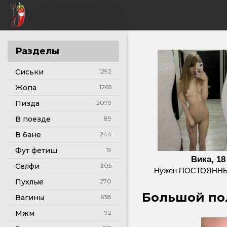
Разделы
Сиськи
1292
Жопа
1265
Пизда
2079
В поезде
89
В бане
244
Фут фетиш
19
Вика, 18
Селфи
305
Нужен ПОСТОЯНН
Пухлые
270
Большой пол
Вагины
638
Мжм
72