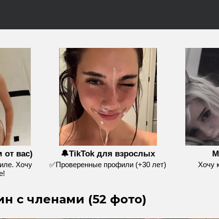
 от вас)
🔔TikTok для взрослых
М
иле. Хочу
✅Проверенные профили (+30 лет)
Хочу 
е!
н с членами (52 фото)