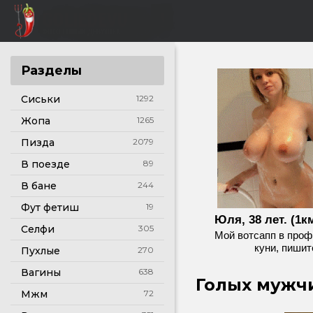
Разделы
Сиськи
1292
Жопа
1265
Пизда
2079
В поезде
89
В бане
244
Фут фетиш
19
Юля, 38 лет. (1км
Селфи
305
Мой вотсапп в проф
куни, пишит
Пухлые
270
Вагины
638
Голых мужчи
Мжм
72