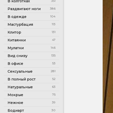
В колготках
351
Раздвигают ноги
386
В одежде
104
Мастурбация
113
Клитор
131
Китаянки
47
Мулатки
146
Вид снизу
135
В офисе
53
Сексуальные
281
В полный рост
52
Натуральные
63
Мокрые
75
Нежное
39
Бодиарт
30