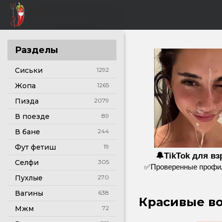
Разделы
Сиськи
1292
Жопа
1265
Пизда
2079
В поезде
89
В бане
244
Фут фетиш
19
🔔TikTok для в
Селфи
305
✅Проверенные профил
Пухлые
270
Вагины
638
Красивые во
Мжм
72