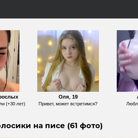
зрослых
Оля, 19
и (+30 лет)
Привет, может встретимся?
Любл
лосики на писе (61 фото)