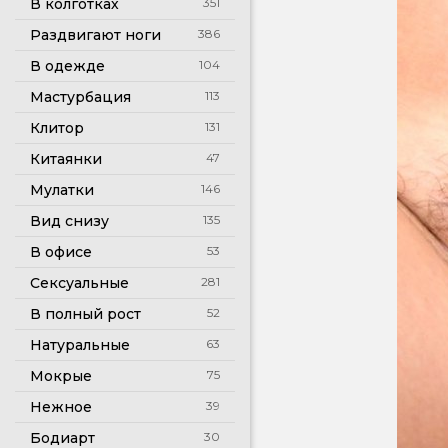
В колготках
351
Раздвигают ноги
386
В одежде
104
Мастурбация
113
Клитор
131
Китаянки
47
Мулатки
146
Вид снизу
135
В офисе
53
Сексуальные
281
В полный рост
52
Натуральные
63
Мокрые
75
Нежное
39
Бодиарт
30