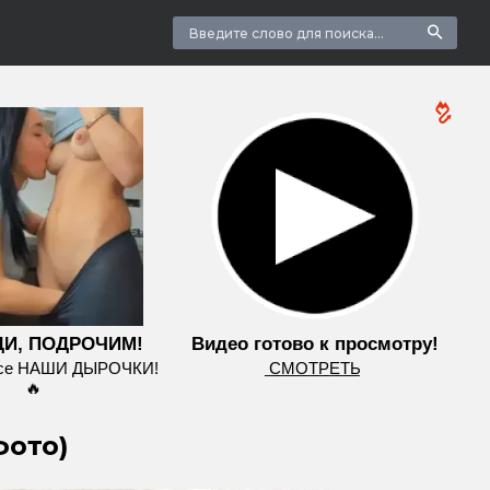
И, ПОДРОЧИМ!
Видео готово к просмотру!
все НАШИ ДЫРОЧКИ!
͟С͟М͟О͟Т͟Р͟Е͟Т͟Ь
🔥
фото)