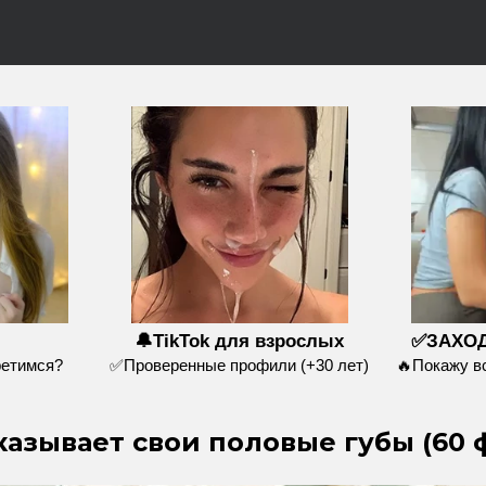
🔔TikTok для взрослых
✅ЗАХОД
ретимся?
✅Проверенные профили (+30 лет)
🔥Покажу 
азывает свои половые губы (60 