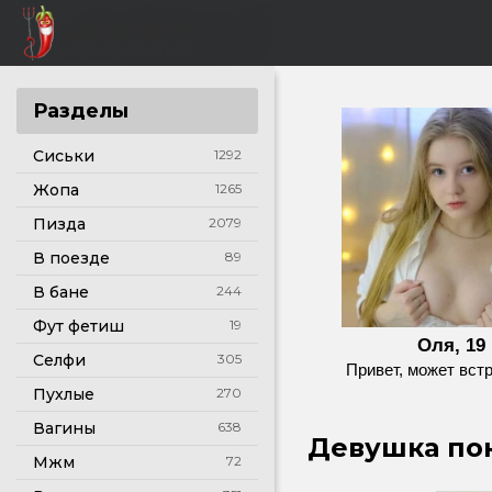
Разделы
Сиськи
1292
Жопа
1265
Пизда
2079
В поезде
89
В бане
244
Фут фетиш
19
Оля, 19
Селфи
305
Привет, может вст
Пухлые
270
Вагины
638
Девушка пок
Мжм
72