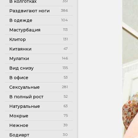
В колготках
351
Раздвигают ноги
386
В одежде
104
Мастурбация
113
Клитор
131
Китаянки
47
Мулатки
146
Вид снизу
135
В офисе
53
Сексуальные
281
В полный рост
52
Натуральные
63
Мокрые
75
Нежное
39
Бодиарт
30