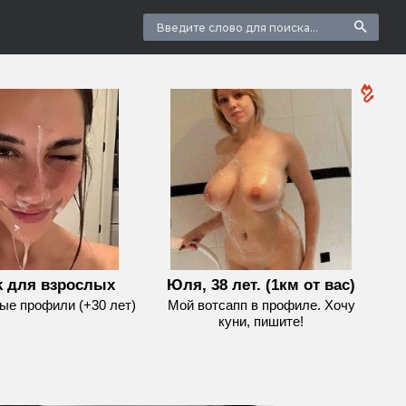
k для взрослых
Юля, 38 лет. (1км от вас)
е профили (+30 лет)
Мой вотсапп в профиле. Хочу
куни, пишите!