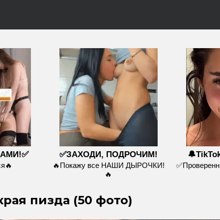
НАМИ!✅
✅ЗАХОДИ, ПОДРОЧИМ!
🔔TikTo
я🔥
🔥Покажу все НАШИ ДЫРОЧКИ!
✅Проверенны
🔥
рая пизда (50 фото)