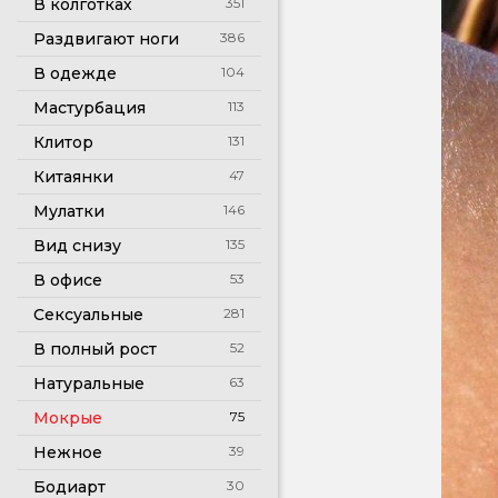
В колготках
351
Раздвигают ноги
386
В одежде
104
Мастурбация
113
Клитор
131
Китаянки
47
Мулатки
146
Вид снизу
135
В офисе
53
Сексуальные
281
В полный рост
52
Натуральные
63
Мокрые
75
Нежное
39
Бодиарт
30