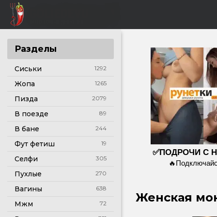
Разделы
Сиськи
1292
Жопа
1265
Пизда
2079
В поезде
89
В бане
244
Фут фетиш
19
✅ПОДРОЧИ С 
Селфи
305
🔥Подключайс
Пухлые
270
Вагины
638
Женская мок
Мжм
72