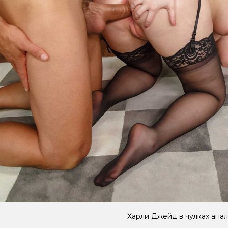
Харли Джейд в чулках анал