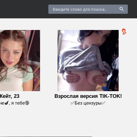
Кейт, 23
Взрослая версия TIK-TOK!
не🍆, я тебе🔞
✅Без цензуры✅