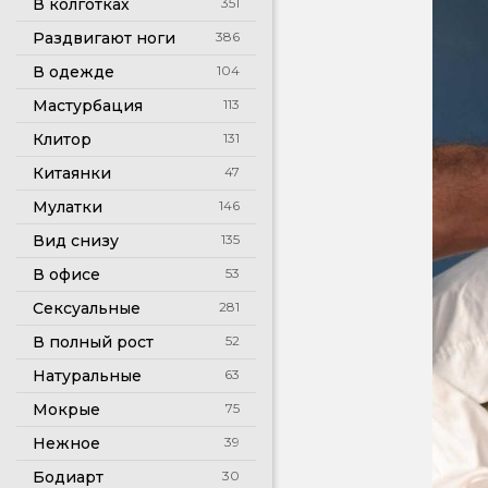
В колготках
351
Раздвигают ноги
386
В одежде
104
Мастурбация
113
Клитор
131
Китаянки
47
Мулатки
146
Вид снизу
135
В офисе
53
Сексуальные
281
В полный рост
52
Натуральные
63
Мокрые
75
Нежное
39
Бодиарт
30