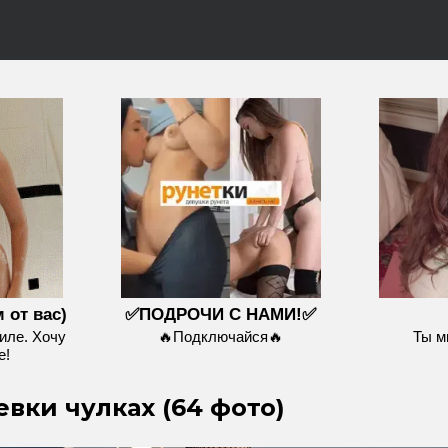
 от вас)
✅ПОДРОЧИ С НАМИ!✅
иле. Хочу
🔥Подключайся🔥
Ты м
е!
вки чулках (64 фото)