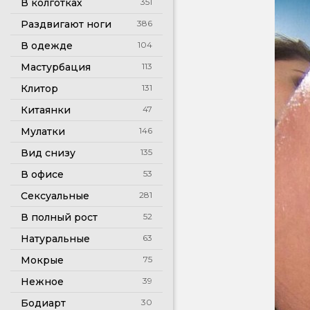
В колготках
351
Раздвигают ноги
386
В одежде
104
Мастурбация
113
Клитор
131
Китаянки
47
Мулатки
146
Вид снизу
135
В офисе
53
Сексуальные
281
В полный рост
52
Натуральные
63
Мокрые
75
Нежное
39
Бодиарт
30