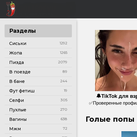
Разделы
Сиськи
1292
Жопа
1265
Пизда
2079
В поезде
89
В бане
244
Фут фетиш
19
🔔TikTok для в
Селфи
305
✅Проверенные профил
Пухлые
270
Голые попы 
Вагины
638
Мжм
72