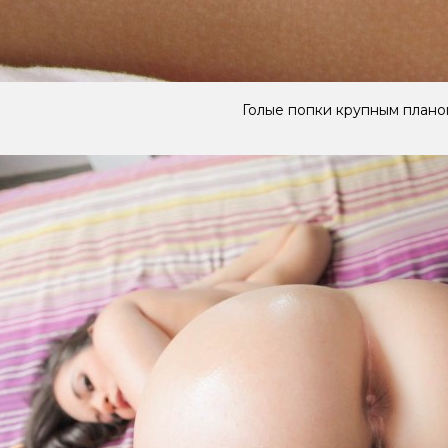
Голые попки крупным плано