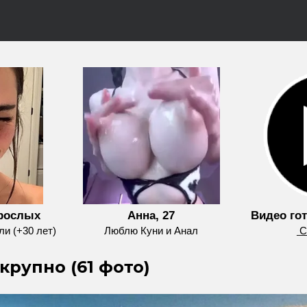
зрослых
Анна, 27
Видео гот
и (+30 лет)
Люблю Куни и Анал
͟С
крупно (61 фото)