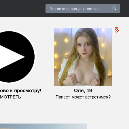
ово к просмотру!
Оля, 19
͟М͟О͟Т͟Р͟Е͟Т͟Ь
Привет, может встретимся?