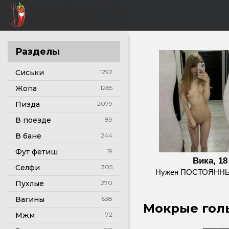
Разделы
Сиськи
1292
Жопа
1265
Пизда
2079
В поезде
89
В бане
244
Фут фетиш
19
Вика, 18
Селфи
305
Нужен ПОСТОЯНН
Пухлые
270
Вагины
638
Мокрые голы
Мжм
72