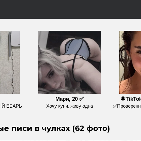
Мари, 20 ✅
🔔TikTo
ЫЙ ЕБАРЬ
Хочу куни, живу одна
✅Проверенны
е писи в чулках (62 фото)