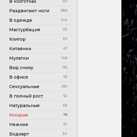
В колготках
351
Раздвигают ноги
386
В одежде
104
Мастурбация
113
Клитор
131
Китаянки
47
Мулатки
146
Вид снизу
135
В офисе
53
Сексуальные
281
В полный рост
52
Натуральные
63
Мокрые
75
Нежное
39
Бодиарт
30