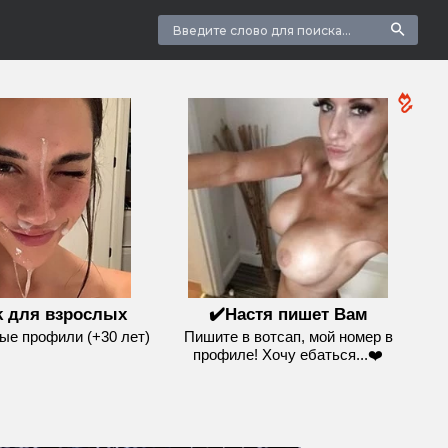
k для взрослых
✔️Настя пишет Вам
е профили (+30 лет)
Пишите в вотсап, мой номер в
профиле! Хочу ебаться...❤️