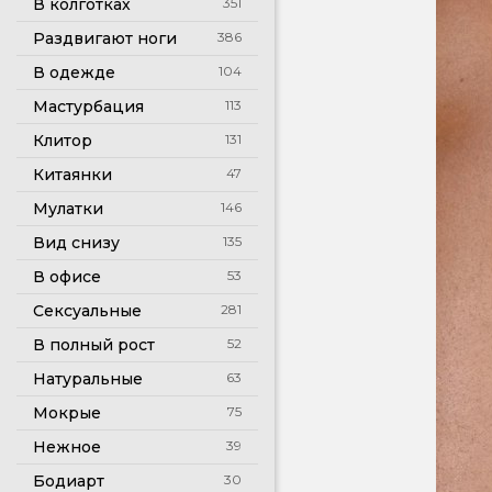
В колготках
351
Раздвигают ноги
386
В одежде
104
Мастурбация
113
Клитор
131
Китаянки
47
Мулатки
146
Вид снизу
135
В офисе
53
Сексуальные
281
В полный рост
52
Натуральные
63
Мокрые
75
Нежное
39
Бодиарт
30