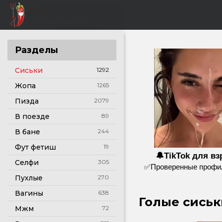
Разделы
Сиськи
1292
Жопа
1265
Пизда
2079
В поезде
89
В бане
244
Фут фетиш
19
🔔TikTok для в
Селфи
305
✅Проверенные профил
Пухлые
270
Вагины
638
Голые сиськ
Мжм
72