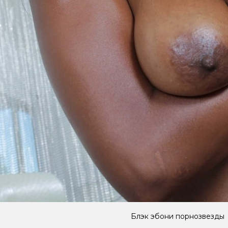
Блэк эбони порнозвезды