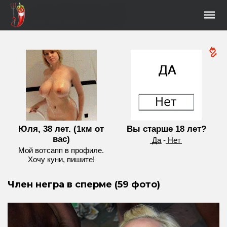
Юля, 38 лет. (1км от
Вы старше 18 лет?
вас)
͟Д͟а - ͟Н͟е͟т
Мой вотсапп в профиле.
Хочу куни, пишите!
Член негра в сперме (59 фото)