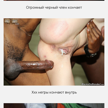
Огромный черный член кончает
Ххх негры кончают внутрь