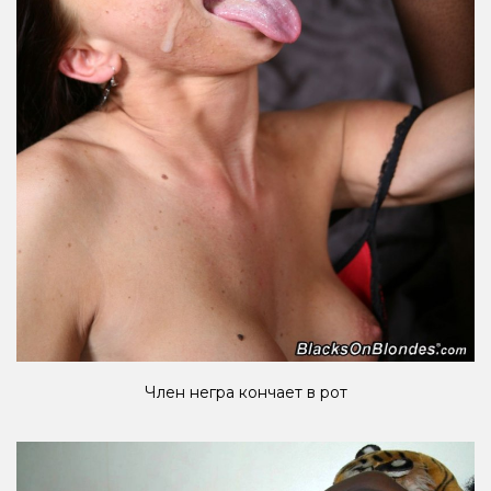
Член негра кончает в рот