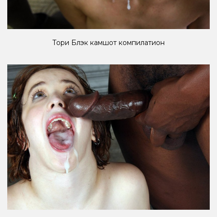
Тори Блэк камшот компилатион