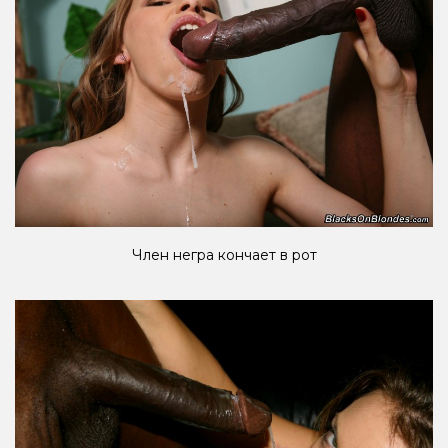
Член негра кончает в рот