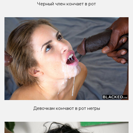
Черный член кончает в рот
Девочкам кончают в рот негры