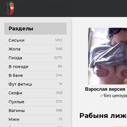
Разделы
Сиськи
1292
Жопа
1265
Пизда
2079
В поезде
89
В бане
244
Фут фетиш
19
Взрослая версия 
Селфи
305
✅Без цензу
Пухлые
270
Вагины
638
Рабыня лиже
Мжм
72