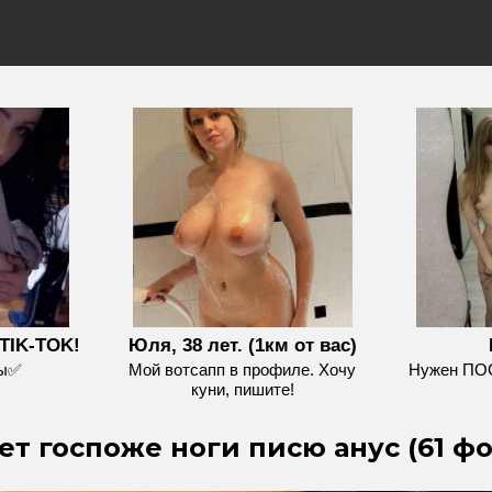
TIK-TOK!
Юля, 38 лет. (1км от вас)
ры✅
Мой вотсапп в профиле. Хочу
Нужен П
куни, пишите!
т госпоже ноги писю анус (61 фо