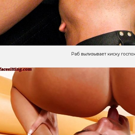
Раб вылизывает киску госпо