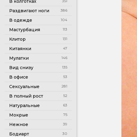
В колготках
351
Раздвигают ноги
386
В одежде
104
Мастурбация
113
Клитор
131
Китаянки
47
Мулатки
146
Вид снизу
135
В офисе
53
Сексуальные
281
В полный рост
52
Натуральные
63
Мокрые
75
Нежное
39
Бодиарт
30