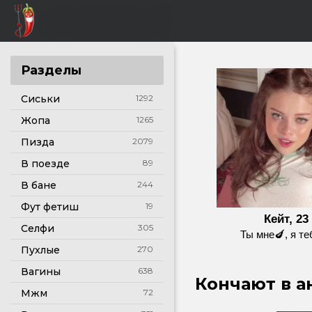
Разделы
Сиськи
1292
Жопа
1265
Пизда
2079
В поезде
89
В бане
244
Фут фетиш
19
Кейт, 23
Селфи
305
Ты мне🍆, я те
Пухлые
270
Вагины
638
Кончают в ан
Мжм
72