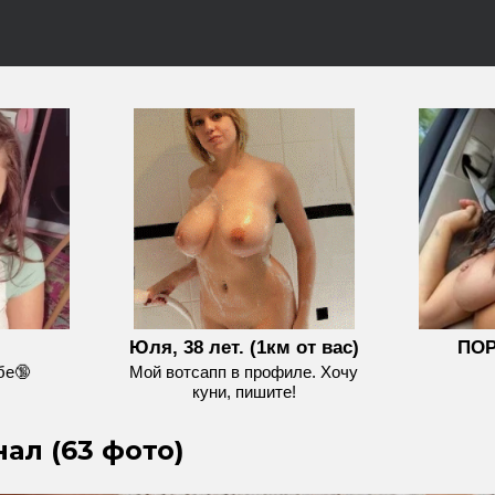
Юля, 38 лет. (1км от вас)
ПОР
бе🔞
Мой вотсапп в профиле. Хочу
куни, пишите!
ал (63 фото)