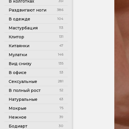
В колготках
351
Раздвигают ноги
386
В одежде
104
Мастурбация
113
Клитор
131
Китаянки
47
Мулатки
146
Вид снизу
135
В офисе
53
Сексуальные
281
В полный рост
52
Натуральные
63
Мокрые
75
Нежное
39
Бодиарт
30