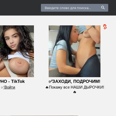
НО - TikTok
✅ЗАХОДИ, ПОДРОЧИМ!
✅͟В͟о͟й͟т͟и
🔥Покажу все НАШИ ДЫРОЧКИ!
🔥