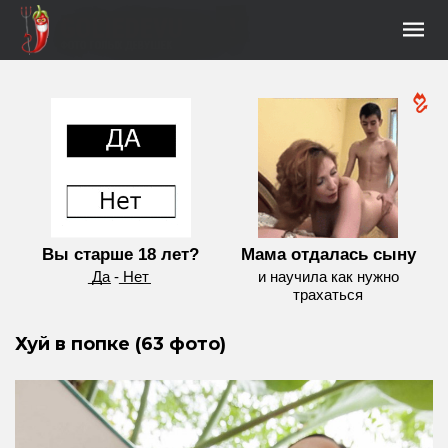
Вы старше 18 лет?
Мама отдалась сыну
͟Д͟а - ͟Н͟е͟т
и научила как нужно
трахаться
Хуй в попке (63 фото)