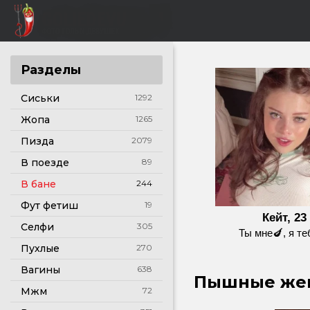
Разделы
Сиськи
1292
Жопа
1265
Пизда
2079
В поезде
89
В бане
244
Фут фетиш
19
Кейт, 23
Селфи
305
Ты мне🍆, я те
Пухлые
270
Вагины
638
Пышные женщ
Мжм
72