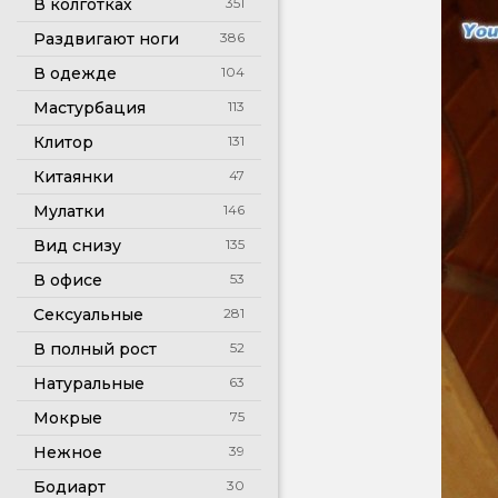
В колготках
351
Раздвигают ноги
386
В одежде
104
Мастурбация
113
Клитор
131
Китаянки
47
Мулатки
146
Вид снизу
135
В офисе
53
Сексуальные
281
В полный рост
52
Натуральные
63
Мокрые
75
Нежное
39
Бодиарт
30