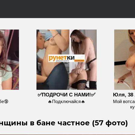
✅ПОДРОЧИ С НАМИ!✅
Юля, 38 
бе🔞
🔥Подключайся🔥
Мой вотса
ку
ины в бане частное (57 фото)