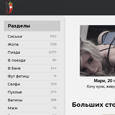
Разделы
Сиськи
1292
Жопа
1265
Пизда
2079
В поезде
89
В бане
244
Фут фетиш
19
Мари, 20 
Селфи
305
Хочу куни, живу
Пухлые
270
Вагины
638
Больших сто
Мжм
72