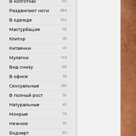
В колготках
351
Раздвигают ноги
386
В одежде
104
Мастурбация
113
Клитор
131
Китаянки
47
Мулатки
146
Вид снизу
135
В офисе
53
Сексуальные
281
В полный рост
52
Натуральные
63
Мокрые
75
Нежное
39
Бодиарт
30