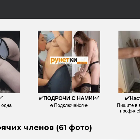
✅
✅ПОДРОЧИ С НАМИ!✅
✔️Нас
 одна
🔥Подключайся🔥
Пишите в 
профиле!
ячих членов (61 фото)