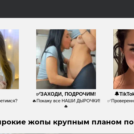
✅ЗАХОДИ, ПОДРОЧИМ!
🔔TikTo
ретимся?
🔥Покажу все НАШИ ДЫРОЧКИ!
✅Проверенны
🔥
рокие жопы крупным планом пок