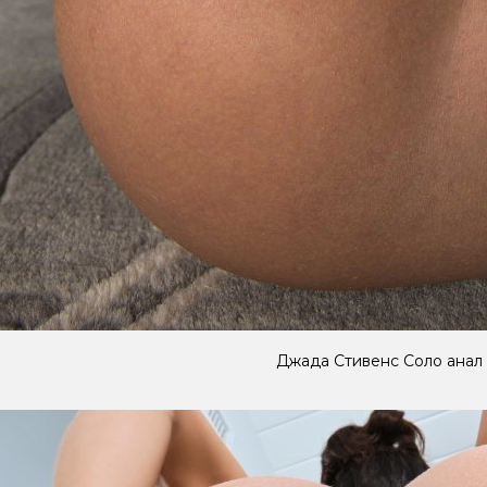
Джада Стивенс Соло анал