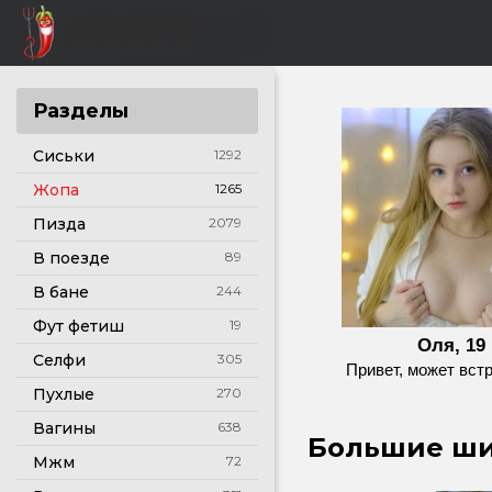
Разделы
Сиськи
1292
Жопа
1265
Пизда
2079
В поезде
89
В бане
244
Фут фетиш
19
Оля, 19
Селфи
305
Привет, может вст
Пухлые
270
Вагины
638
Большие ши
Мжм
72