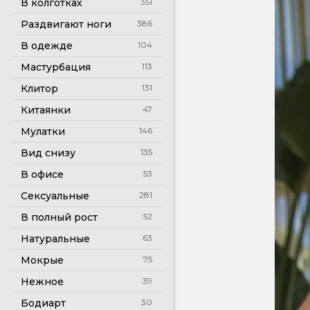
В колготках
351
Раздвигают ноги
386
В одежде
104
Мастурбация
113
Клитор
131
Китаянки
47
Мулатки
146
Вид снизу
135
В офисе
53
Сексуальные
281
В полный рост
52
Натуральные
63
Мокрые
75
Нежное
39
Бодиарт
30