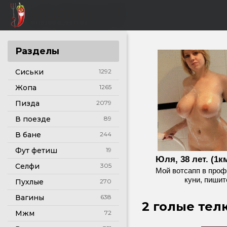
Разделы
Сиськи
1292
Жопа
1265
Пизда
2079
В поезде
89
В бане
244
Фут фетиш
19
Юля, 38 лет. (1км
Селфи
305
Мой вотсапп в проф
куни, пишит
Пухлые
270
Вагины
638
2 голые тел
Мжм
72