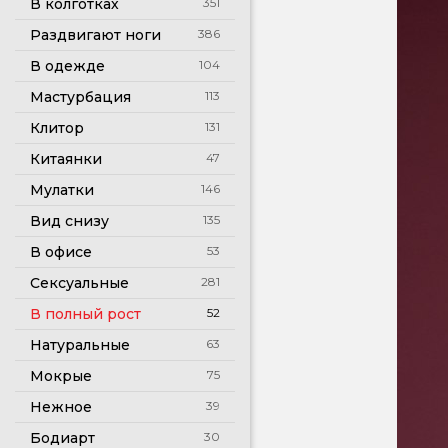
В колготках
351
Раздвигают ноги
386
В одежде
104
Мастурбация
113
Клитор
131
Китаянки
47
Мулатки
146
Вид снизу
135
В офисе
53
Сексуальные
281
В полный рост
52
Натуральные
63
Мокрые
75
Нежное
39
Бодиарт
30