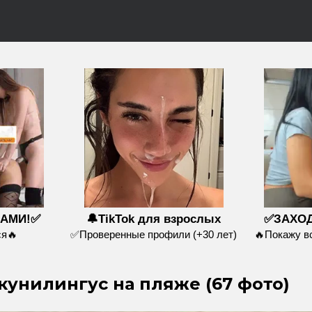
НАМИ!✅
🔔TikTok для взрослых
✅ЗАХОД
я🔥
✅Проверенные профили (+30 лет)
🔥Покажу 
унилингус на пляже (67 фото)