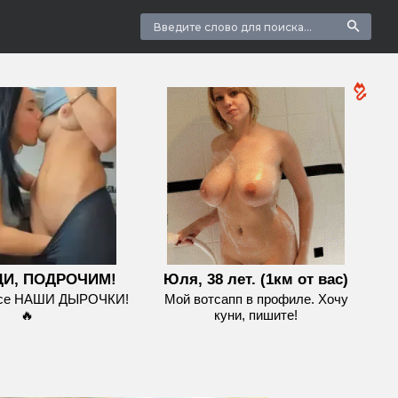
И, ПОДРОЧИМ!
Юля, 38 лет. (1км от вас)
все НАШИ ДЫРОЧКИ!
Мой вотсапп в профиле. Хочу
🔥
куни, пишите!