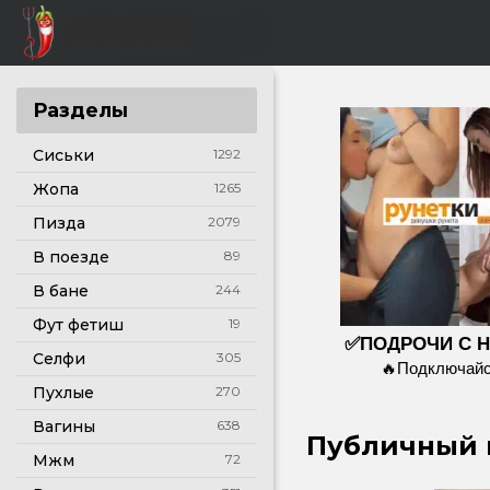
Разделы
Сиськи
1292
Жопа
1265
Пизда
2079
В поезде
89
В бане
244
Фут фетиш
19
✅ПОДРОЧИ С 
Селфи
305
🔥Подключайс
Пухлые
270
Вагины
638
Публичный к
Мжм
72