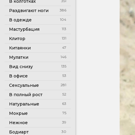
В колготках
351
Раздвигают ноги
386
В одежде
104
Мастурбация
113
Клитор
131
Китаянки
47
Мулатки
146
Вид снизу
135
В офисе
53
Сексуальные
281
В полный рост
52
Натуральные
63
Мокрые
75
Нежное
39
Бодиарт
30