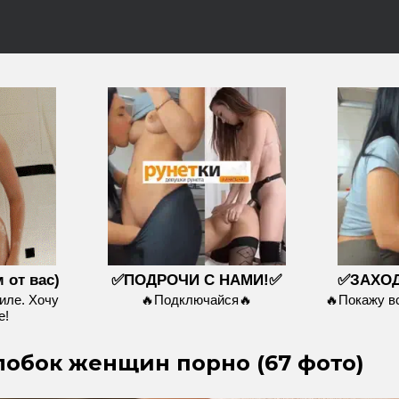
 от вас)
✅ПОДРОЧИ С НАМИ!✅
✅ЗАХОД
иле. Хочу
🔥Подключайся🔥
🔥Покажу 
е!
обок женщин порно (67 фото)