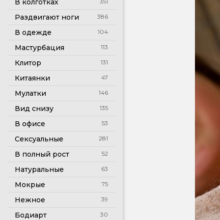
В колготках
351
Раздвигают ноги
386
В одежде
104
Мастурбация
113
Клитор
131
Китаянки
47
Мулатки
146
Вид снизу
135
В офисе
53
Сексуальные
281
В полный рост
52
Натуральные
63
Мокрые
75
Нежное
39
Бодиарт
30