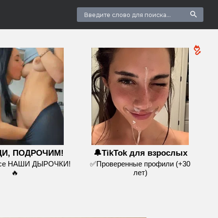
И, ПОДРОЧИМ!
🔔TikTok для взрослых
все НАШИ ДЫРОЧКИ!
✅Проверенные профили (+30
🔥
лет)