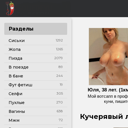
Разделы
Сиськи
1292
Жопа
1265
Пизда
2079
В поезде
89
В бане
244
Фут фетиш
19
Юля, 38 лет. (1км
Селфи
305
Мой вотсапп в проф
куни, пишит
Пухлые
270
Вагины
638
Кучерявый л
Мжм
72