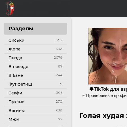
Разделы
Сиськи
1292
Жопа
1265
Пизда
2079
В поезде
89
В бане
244
Фут фетиш
19
🔔TikTok для в
Селфи
305
✅Проверенные профил
Пухлые
270
Вагины
638
Голая худая
Мжм
72