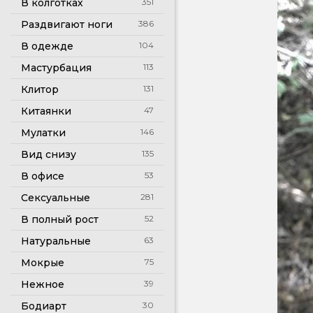
В колготках
351
Раздвигают ноги
386
В одежде
104
Мастурбация
113
Клитор
131
Китаянки
47
Мулатки
146
Вид снизу
135
В офисе
53
Сексуальные
281
В полный рост
52
Натуральные
63
Мокрые
75
Нежное
39
Бодиарт
30