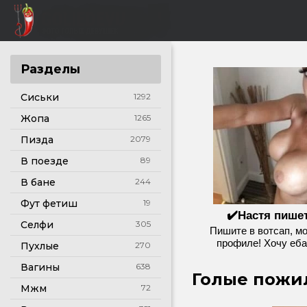
Разделы
Сиськи
1292
Жопа
1265
Пизда
2079
В поезде
89
В бане
244
Фут фетиш
19
✔️Настя пише
Селфи
305
Пишите в вотсап, мо
профиле! Хочу ебат
Пухлые
270
Вагины
638
Голые пожи
Мжм
72