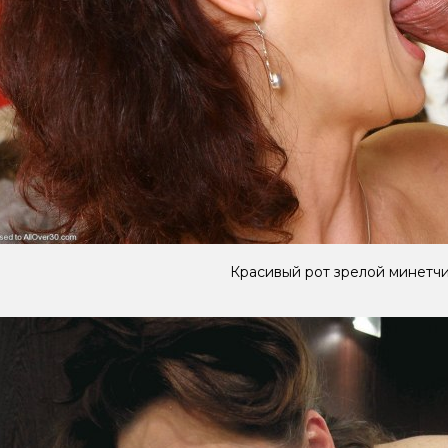
Красивый рот зрелой минетч