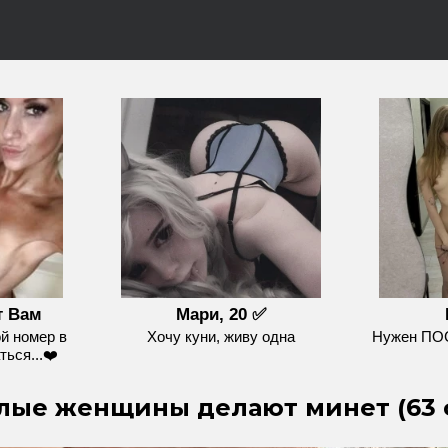
т Вам
Мари, 20 ✅
й номер в
Хочу куни, живу одна
Нужен П
ься...❤️
лые женщины делают минет (63 