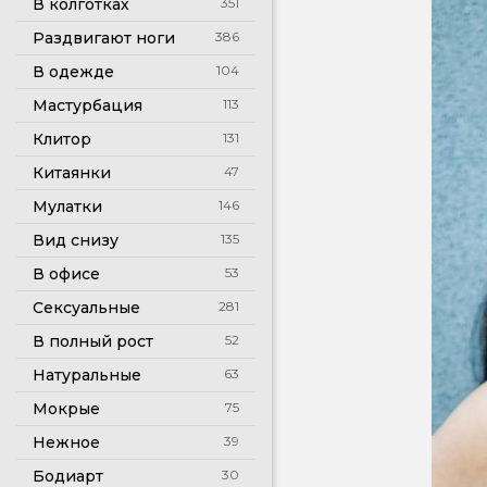
В колготках
351
Раздвигают ноги
386
В одежде
104
Мастурбация
113
Клитор
131
Китаянки
47
Мулатки
146
Вид снизу
135
В офисе
53
Сексуальные
281
В полный рост
52
Натуральные
63
Мокрые
75
Нежное
39
Бодиарт
30