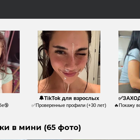
🔔TikTok для взрослых
✅ЗАХОД
бе🔞
✅Проверенные профили (+30 лет)
🔥Покажу 
ки в мини (65 фото)