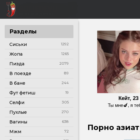
Разделы
Сиськи
1292
Жопа
1265
Пизда
2079
В поезде
89
В бане
244
Фут фетиш
19
Кейт, 23
Селфи
305
Ты мне🍆, я те
Пухлые
270
Вагины
638
Порно азиат
Мжм
72