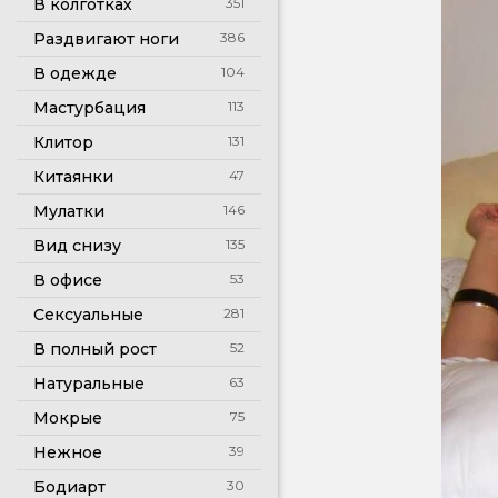
В колготках
351
Раздвигают ноги
386
В одежде
104
Мастурбация
113
Клитор
131
Китаянки
47
Мулатки
146
Вид снизу
135
В офисе
53
Сексуальные
281
В полный рост
52
Натуральные
63
Мокрые
75
Нежное
39
Бодиарт
30