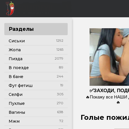
Разделы
Сиськи
1292
Жопа
1265
Пизда
2079
В поезде
89
В бане
244
Фут фетиш
19
✅ЗАХОДИ, ПОД
Селфи
305
🔥Покажу все НАШИ
🔥
Пухлые
270
Вагины
638
Голые пожил
Мжм
72