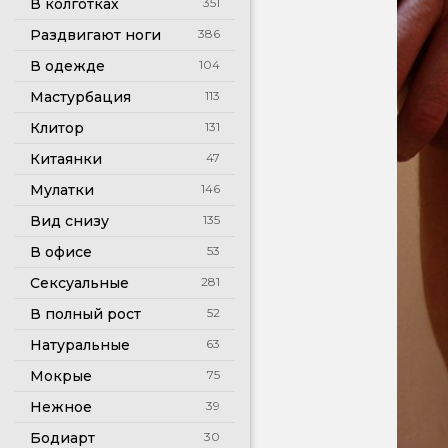
В колготках
351
Раздвигают ноги
386
В одежде
104
Мастурбация
113
Клитор
131
Китаянки
47
Мулатки
146
Вид снизу
135
В офисе
53
Сексуальные
281
В полный рост
52
Натуральные
63
Мокрые
75
Нежное
39
Бодиарт
30