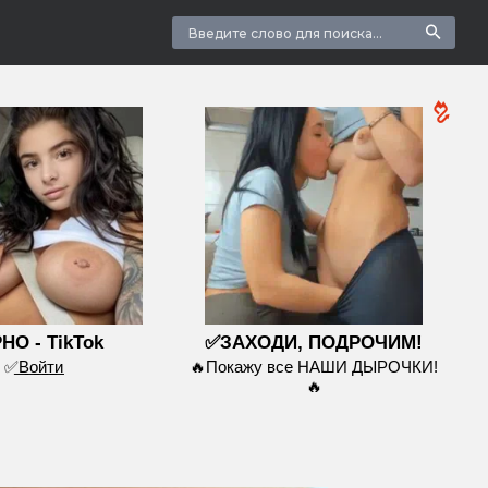
НО - TikTok
✅ЗАХОДИ, ПОДРОЧИМ!
✅͟В͟о͟й͟т͟и
🔥Покажу все НАШИ ДЫРОЧКИ!
🔥