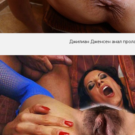
Джилиан Дженсен анал прол