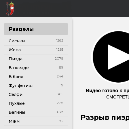
Разделы
Сиськи
1292
Жопа
1265
Пизда
2079
В поезде
89
В бане
244
Фут фетиш
19
Видео готово к п
Селфи
305
͟С͟М͟О͟Т͟Р͟Е͟Т͟
Пухлые
270
Вагины
638
Разрыв пизд
Мжм
72