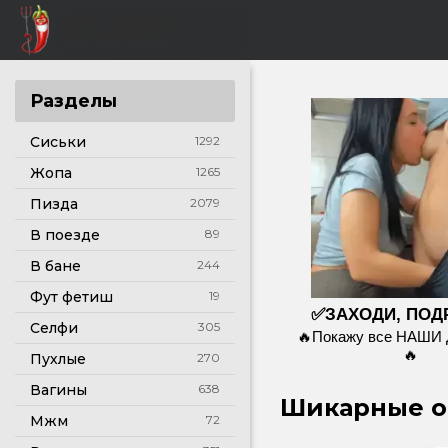
Разделы
Сиськи
1292
Жопа
1265
Пизда
2079
В поезде
89
В бане
244
Фут фетиш
19
✅ЗАХОДИ, ПОД
Селфи
305
🔥Покажу все НАШИ
🔥
Пухлые
270
Вагины
638
Шикарные о
Мжм
72