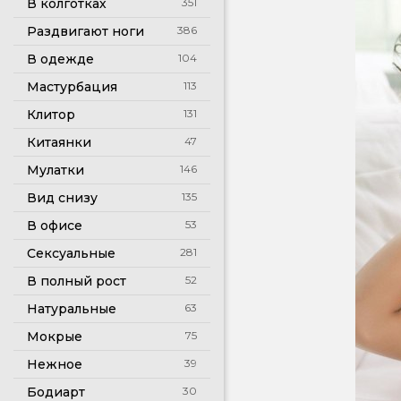
В колготках
351
Раздвигают ноги
386
В одежде
104
Мастурбация
113
Клитор
131
Китаянки
47
Мулатки
146
Вид снизу
135
В офисе
53
Сексуальные
281
В полный рост
52
Натуральные
63
Мокрые
75
Нежное
39
Бодиарт
30