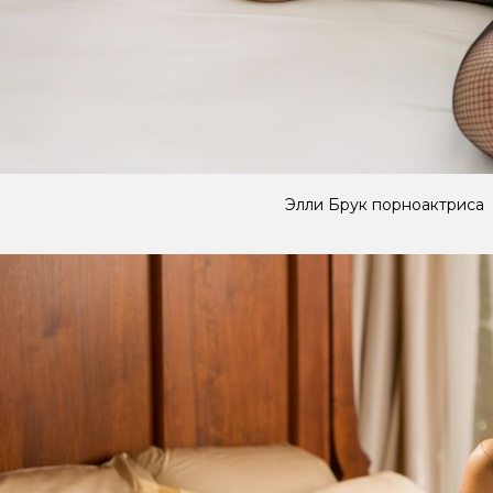
Элли Брук порноактриса