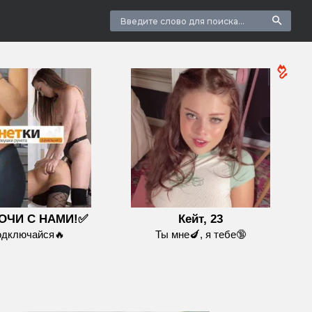
ОЧИ С НАМИ!✅
Кейт, 23
одключайся🔥
Ты мне🍆, я тебе🔞