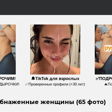
РОЧИМ!
🔔TikTok для взрослых
✅ПОДР
 ДЫРОЧКИ!
✅Проверенные профили (+30 лет)
🔥П
бнаженные женщины (65 фото)