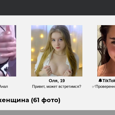
Оля, 19
🔔TikTo
Анал
Привет, может встретимся?
✅Проверенны
женщина (61 фото)