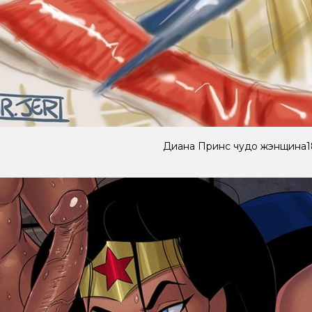
Диана Принс чудо жэнщина1