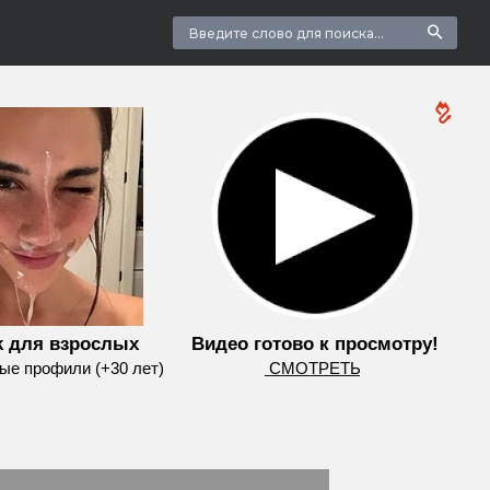
k для взрослых
Видео готово к просмотру!
е профили (+30 лет)
͟С͟М͟О͟Т͟Р͟Е͟Т͟Ь