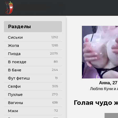
Разделы
Сиськи
1292
Жопа
1265
Пизда
2079
В поезде
89
В бане
244
Фут фетиш
19
Анна, 27
Селфи
305
Люблю Куни и 
Пухлые
270
Голая чудо 
Вагины
638
Мжм
72