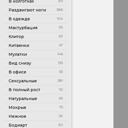
В колготках
351
Раздвигают ноги
386
В одежде
104
Мастурбация
113
Клитор
131
Китаянки
47
Мулатки
146
Вид снизу
135
В офисе
53
Сексуальные
281
В полный рост
52
Натуральные
63
Мокрые
75
Нежное
39
Бодиарт
30