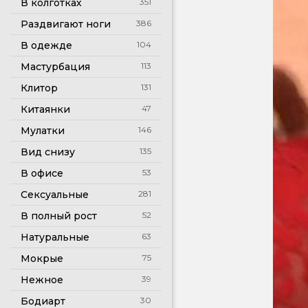
В колготках
351
Раздвигают ноги
386
В одежде
104
Мастурбация
113
Клитор
131
Китаянки
47
Мулатки
146
Вид снизу
135
В офисе
53
Сексуальные
281
В полный рост
52
Натуральные
63
Мокрые
75
Нежное
39
Бодиарт
30