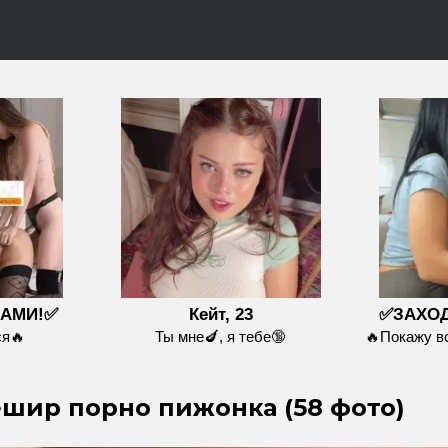
НАМИ!✅
Кейт, 23
✅ЗАХОД
я🔥
Ты мне🍆, я тебе🔞
🔥Покажу 
шир порно пижонка (58 фото)