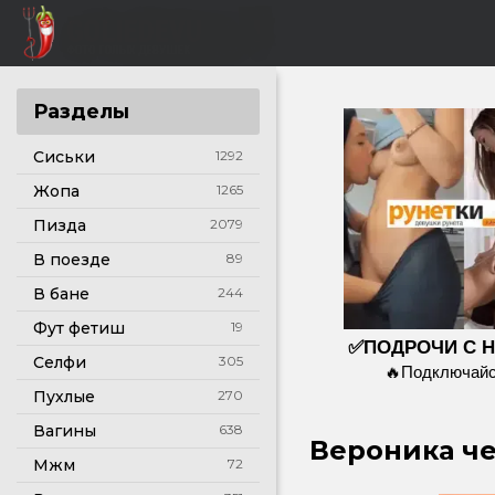
Разделы
Сиськи
1292
Жопа
1265
Пизда
2079
В поезде
89
В бане
244
Фут фетиш
19
✅ПОДРОЧИ С 
Селфи
305
🔥Подключайс
Пухлые
270
Вагины
638
Вероника че
Мжм
72