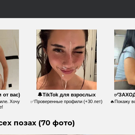
 от вас)
🔔TikTok для взрослых
✅ЗАХОД
иле. Хочу
✅Проверенные профили (+30 лет)
🔥Покажу 
е!
ех позах (70 фото)