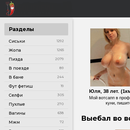
Разделы
Сиськи
1292
Жопа
1265
Пизда
2079
В поезде
89
В бане
244
Фут фетиш
19
Юля, 38 лет. (1км
Селфи
305
Мой вотсапп в проф
куни, пишит
Пухлые
270
Вагины
638
Выебал во вс
Мжм
72