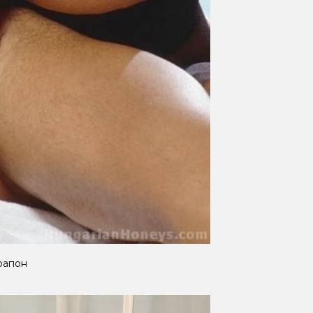
трапон