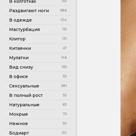
В колготках
351
Раздвигают ноги
386
В одежде
104
Мастурбация
113
Клитор
131
Китаянки
47
Мулатки
146
Вид снизу
135
В офисе
53
Сексуальные
281
В полный рост
52
Натуральные
63
Мокрые
75
Нежное
39
Бодиарт
30