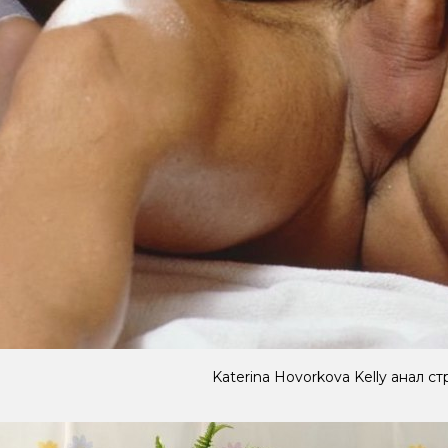
Katerina Hovorkova Kelly анал с