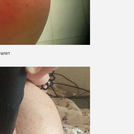
уалет