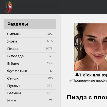
Разделы
Сиськи
1292
Жопа
1265
Пизда
2079
В поезде
89
В бане
244
Фут фетиш
19
🔔TikTok для в
Селфи
305
✅Проверенные профил
Пухлые
270
Вагины
638
Пизда с пло
Мжм
72