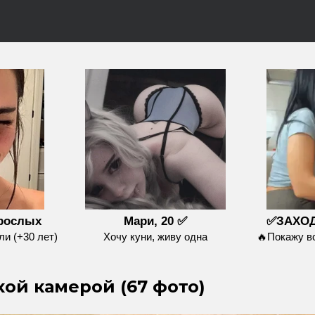
зрослых
Мари, 20 ✅
✅ЗАХОД
и (+30 лет)
Хочу куни, живу одна
🔥Покажу 
хой камерой (67 фото)