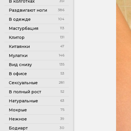
В колготках
351
Раздвигают ноги
386
В одежде
104
Мастурбация
113
Клитор
131
Китаянки
47
Мулатки
146
Вид снизу
135
В офисе
53
Сексуальные
281
В полный рост
52
Натуральные
63
Мокрые
75
Нежное
39
Бодиарт
30