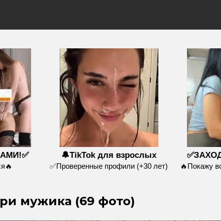
НАМИ!✅
🔔TikTok для взрослых
✅ЗАХОД
я🔥
✅Проверенные профили (+30 лет)
🔥Покажу 
три мужика (69 фото)