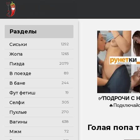
Разделы
Сиськи
1292
Жопа
1265
Пизда
2079
В поезде
89
В бане
244
Фут фетиш
19
✅ПОДРОЧИ С 
Селфи
305
🔥Подключайс
Пухлые
270
Вагины
638
Голая попа 
Мжм
72