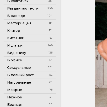
В колготках
351
Раздвигают ноги
386
В одежде
104
Мастурбация
113
Клитор
131
Китаянки
47
Мулатки
146
Вид снизу
135
В офисе
53
Сексуальные
281
В полный рост
52
Натуральные
63
Мокрые
75
Нежное
39
Бодиарт
30