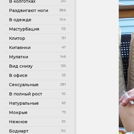
В колготках
351
Раздвигают ноги
386
В одежде
104
Мастурбация
113
Клитор
131
Китаянки
47
Мулатки
146
Вид снизу
135
В офисе
53
Сексуальные
281
В полный рост
52
Натуральные
63
Мокрые
75
Нежное
39
Бодиарт
30