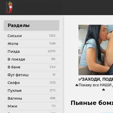
Разделы
Сиськи
1292
Жопа
1265
Пизда
2079
В поезде
89
В бане
244
Фут фетиш
19
✅ЗАХОДИ, ПОД
Селфи
305
🔥Покажу все НАШИ
🔥
Пухлые
270
Вагины
638
Пьяные бомж
Мжм
72