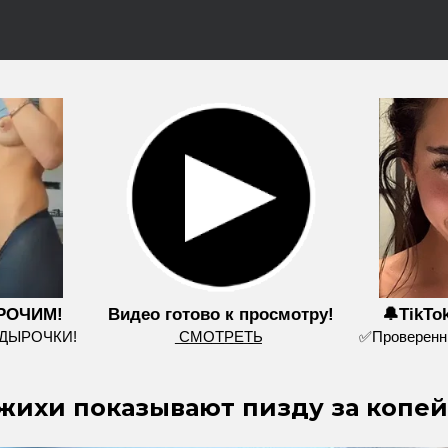
РОЧИМ!
Видео готово к просмотру!
🔔TikTo
 ДЫРОЧКИ!
͟С͟М͟О͟Т͟Р͟Е͟Т͟Ь
✅Проверенны
ихи показывают пизду за копейк