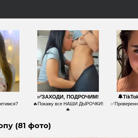
✅ЗАХОДИ, ПОДРОЧИМ!
🔔TikTo
ретимся?
🔥Покажу все НАШИ ДЫРОЧКИ!
✅Проверенны
🔥
пу (81 фото)