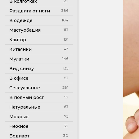
В колготках
351
Раздвигают ноги
386
В одежде
104
Мастурбация
113
Клитор
131
Китаянки
47
Мулатки
146
Вид снизу
135
В офисе
53
Сексуальные
281
В полный рост
52
Натуральные
63
Мокрые
75
Нежное
39
Бодиарт
30