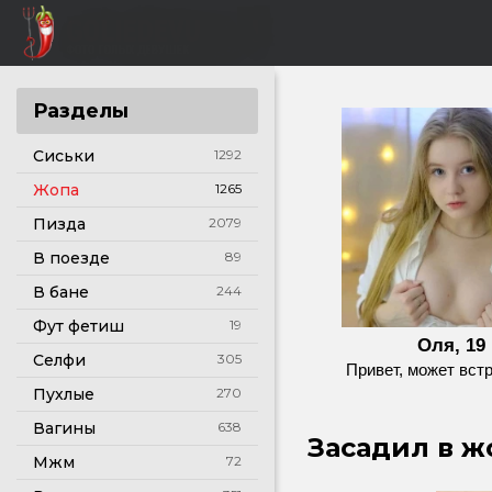
Разделы
Сиськи
1292
Жопа
1265
Пизда
2079
В поезде
89
В бане
244
Фут фетиш
19
Оля, 19
Селфи
305
Привет, может вст
Пухлые
270
Вагины
638
Засадил в жо
Мжм
72