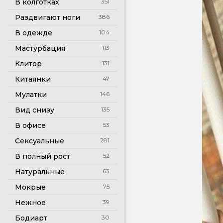
В колготках
351
Раздвигают ноги
386
В одежде
104
Мастурбация
113
Клитор
131
Китаянки
47
Мулатки
146
Вид снизу
135
В офисе
53
Сексуальные
281
В полный рост
52
Натуральные
63
Мокрые
75
Нежное
39
Бодиарт
30