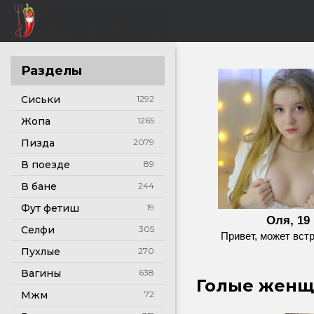
Разделы
Сиськи
1292
Жопа
1265
Пизда
2079
В поезде
89
В бане
244
Фут фетиш
19
Оля, 19
Селфи
305
Привет, может вст
Пухлые
270
Вагины
638
Голые женщ
Мжм
72