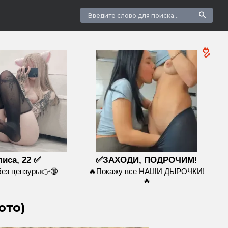
иса, 22 ✅
✅ЗАХОДИ, ПОДРОЧИМ!
без цензуры👉🔞
🔥Покажу все НАШИ ДЫРОЧКИ!
🔥
ото)