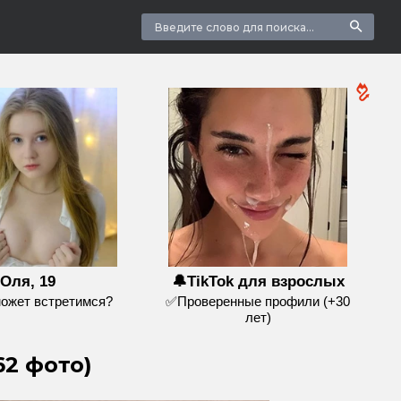
Оля, 19
🔔TikTok для взрослых
может встретимся?
✅Проверенные профили (+30
лет)
2 фото)