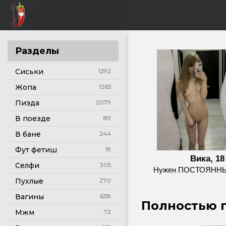
Разделы
Сиськи
1292
Жопа
1265
Пизда
2079
В поезде
89
В бане
244
Фут фетиш
19
Вика, 18
Селфи
305
Нужен ПОСТОЯНН
Пухлые
270
Вагины
638
Полностью г
Мжм
72