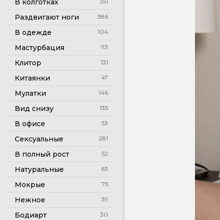
В колготках
351
Раздвигают ноги
386
В одежде
104
Мастурбация
113
Клитор
131
Китаянки
47
Мулатки
146
Вид снизу
135
В офисе
53
Сексуальные
281
В полный рост
52
Натуральные
63
Мокрые
75
Нежное
39
Бодиарт
30