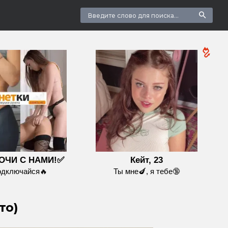
ОЧИ С НАМИ!✅
Кейт, 23
одключайся🔥
Ты мне🍆, я тебе🔞
то)