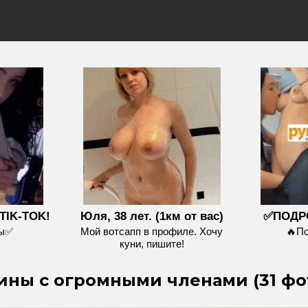
TIK-TOK!
Юля, 38 лет. (1км от вас)
✅ПОДР
ры✅
Мой вотсапп в профиле. Хочу
🔥П
куни, пишите!
ны с огромными членами (31 фо